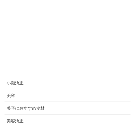
お身体のこと
キャンペーン
ビフォーアフター
プライベート
初めての方へ
妊活情報
小顔矯正
美容
美容におすすめ食材
美容矯正