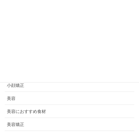
お身体のこと
キャンペーン
ビフォーアフター
プライベート
初めての方へ
妊活情報
小顔矯正
美容
美容におすすめ食材
美容矯正