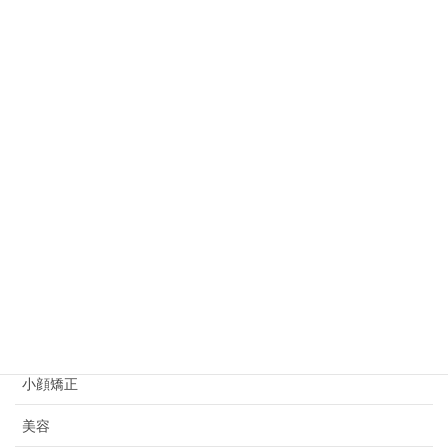
カテゴリー
オートクチュール
お知らせ
お身体のこと
キャンペーン
ビフォーアフター
プライベート
初めての方へ
妊活情報
小顔矯正
美容