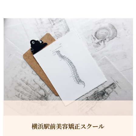
内
容
を
ス
キ
ッ
プ
横浜駅前美容矯正スクール