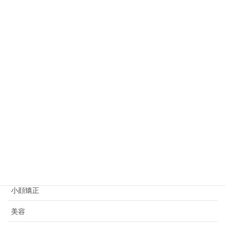
オートクチュール
お知らせ
お身体のこと
キャンペーン
ビフォーアフター
プライベート
初めての方へ
妊活情報
小顔矯正
美容