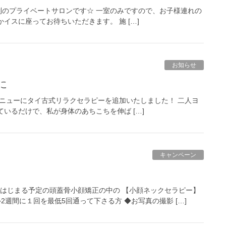
gは完全予約制のプライベートサロンです☆ 一室のみですので、お子様連れの
イスに座ってお待ちいただきます。 施 […]
お知らせ
に
lringのメニューにタイ古式リラクセラピーを追加いたしました！ 二人ヨ
いるだけで、私が身体のあちこちを伸ば […]
キャンペーン
らはじまる予定の頭蓋骨小顔矯正の中の 【小顔ネックセラピー】
2週間に１回を最低5回通って下さる方 ◆お写真の撮影 […]